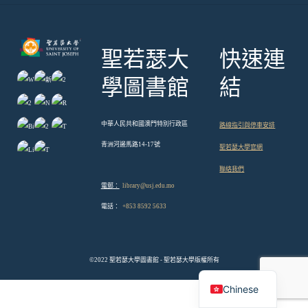
聖若瑟大
快速連
學圖書館
結
中華人民共和國澳門特別行政區
路線指引與停車安排
青洲河邊馬路14-17號
聖若瑟大學官網
聯絡我們
電郵：
library@usj.edu.mo
電話：
+853 8592 5633
©2022 聖若瑟大學圖書館 - 聖若瑟大學版權所有
English
Chinese