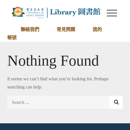
Skip
to
Library of
圖書館
content
University
of Saint
聯絡我們
常見問題
我的
Joseph
帳號
Macau
Nothing Found
It seems we can’t find what you’re looking for. Perhaps
searching can help.
Search
for: