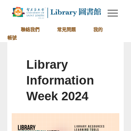
Skip
to
Library of
圖書館
content
University
of Saint
聯絡我們
常見問題
我的
Joseph
帳號
Macau
Library
Information
Week 2024