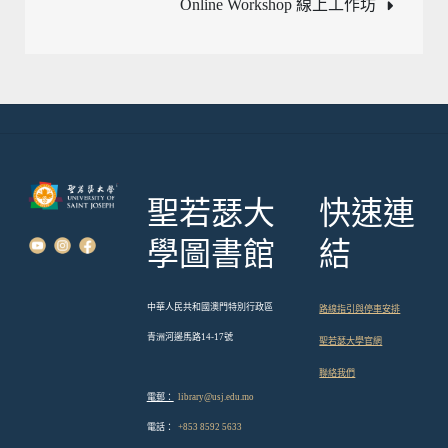
Online Workshop 線上工作坊
導
覽
聖若瑟大
快速連
學圖書館
結
中華人民共和國澳門特別行政區
路線指引與停車安排
青洲河邊馬路14-17號
聖若瑟大學官網
聯絡我們
電郵：
library@usj.edu.mo
電話：
+853 8592 5633