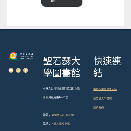
聖若瑟大
快速連
學圖書館
結
中華人民共和國澳門特別行政區
路線指引與停車安排
青洲河邊馬路14-17號
聖若瑟大學官網
聯絡我們
電郵：
library@usj.edu.mo
電話：
+853 8592 5633