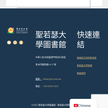
聖若瑟大
快速連
學圖書館
結
中華人民共和國澳門特別行政區
路線指引與停車安排
青洲河邊馬路14-17號
聖若瑟大學官網
聯絡我們
電郵：
library@usj.edu.mo
電話：
+853 8592 5633
English
Chinese
©2022 聖若瑟大學圖書館 - 聖若瑟大學版權所有