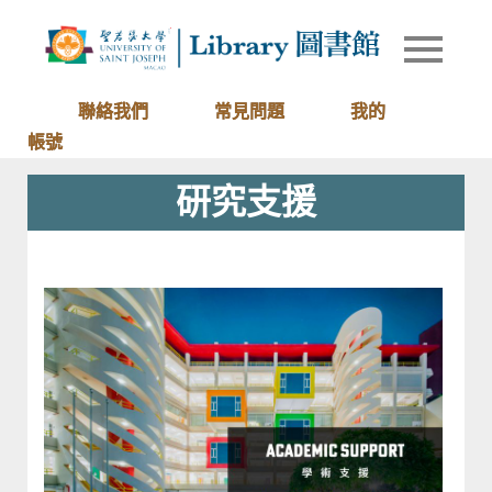
Skip
to
Library of
圖書館
content
University
of Saint
聯絡我們
常見問題
我的
Joseph
帳號
Macau
研究支援