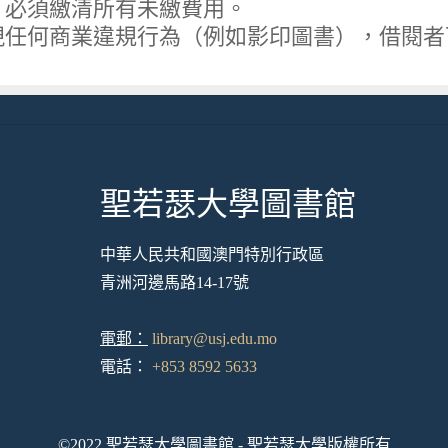
，必須繳清所有未繳費用。
現任何商業違規行為（例如影印圖書），借閱
聖若瑟大學圖書館
中華人民共和國澳門特別行政區
青洲河邊馬路14-17號
電郵：
library@usj.edu.mo
電話：
+853 8592 5633
©2022 聖若瑟大學圖書館 - 聖若瑟大學版權所有