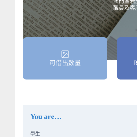
澳門聖若
職員及客
可借出數量
R
You are…
學生