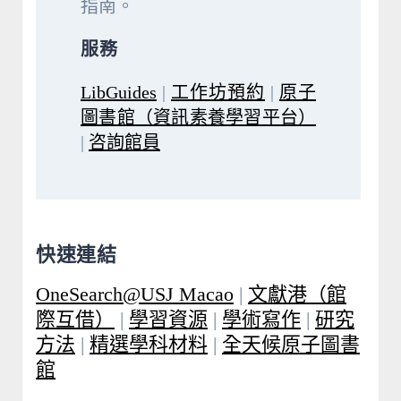
指南。
服務
LibGuides
|
工作坊預約
|
原子
圖書館（資訊素養學習平台）
|
咨詢館員
快速連結
OneSearch@USJ Macao
|
文獻港（館
際互借）
|
學習資源
|
學術寫作
|
研究
方法
|
精選學科材料
|
全天候原子圖書
館