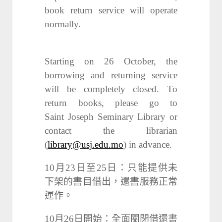
book return service will operate
normally.
Starting on 26 October, the
borrowing and returning service
will be completely closed. To
return books, please go to
Saint Joseph Seminary Library or
contact the librarian
(
library@usj.edu.mo
) in advance.
10月23日至25日：只能提供未
下架的書目借出，還書服務正常
運作。
10月26日開始：全面關閉借還書