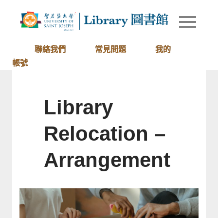
Skip
to
Library of
圖書館
content
University
of Saint
聯絡我們
常見問題
我的
Joseph
帳號
Macau
Library
Relocation –
Arrangement