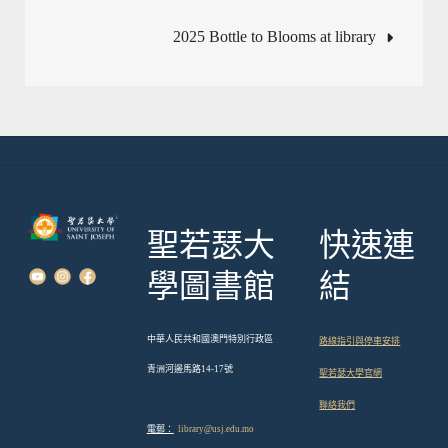
章
2025 Bottle to Blooms at library
導
覽
聖若瑟大
快速連
學圖書館
結
中華人民共和國澳門特別行政區
路線指引與停車安排
青洲河邊馬路14-17號
聖若瑟大學官網
聯絡我們
電郵：
library@usj.edu.mo