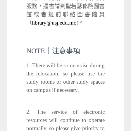
服務，還書請到聖若瑟修院圖書
館或者提前聯絡圖書館員
（
library@usj.edu.mo
)。
NOTE｜注意事項
1. There will be some noise during
the relocation, so please use the
study rooms or other study spaces
on campus if necessary.
2. The service of electronic
resources will continue to operate
normally, so please give priority to