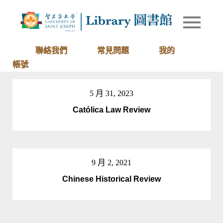
Skip
to
Library of
圖書館
content
University
of Saint
聯絡我們
常見問題
我的
Joseph
帳號
Macau
5 月 31, 2023
Católica Law Review
9 月 2, 2021
Chinese Historical Review