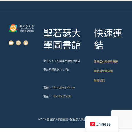
聖若瑟大
快速連
學圖書館
結
中華人民共和國澳門特別行政區
路線指引與停車安排
青洲河邊馬路14-17號
聖若瑟大學官網
聯絡我們
電郵：
library@usj.edu.mo
電話：
+853 8592 5633
English
©2022 聖若瑟大學圖書館 - 聖若瑟大學版權所有
Chinese