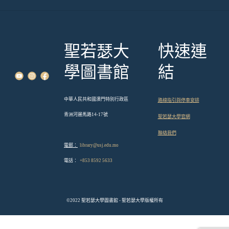
覽
聖若瑟大
快速連
學圖書館
結
中華人民共和國澳門特別行政區
路線指引與停車安排
青洲河邊馬路14-17號
聖若瑟大學官網
聯絡我們
電郵：
library@usj.edu.mo
電話：
+853 8592 5633
©2022 聖若瑟大學圖書館 - 聖若瑟大學版權所有