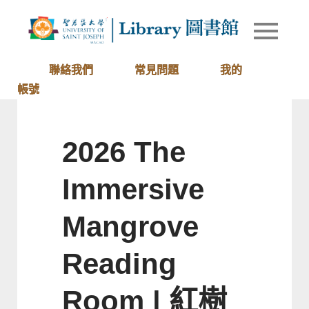
Skip
to
Library of
圖書館
content
University
of Saint
聯絡我們
常見問題
我的
Joseph
帳號
Macau
2026 The
Immersive
Mangrove
Reading
Room | 紅樹