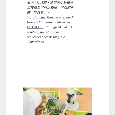
AI 與 3D 打印，把濕地中動植物
現在成為了可以觸摸、可以觀察
的「守護者」。
Transforming
Mangrove research
from USJ
ISE
into tactile art by
FAH
DFLab
. Through AI and 3D
printing, invisible genetic
sequences become tangible
“Guardians.”