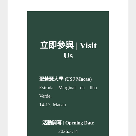
立即參與 | Visit
Us
聖若瑟大學 (USJ Macao)
Estrada Marginal da Ilha
Verde,
14-17, Macau
活動開幕 | Opening Date
2026.3.14