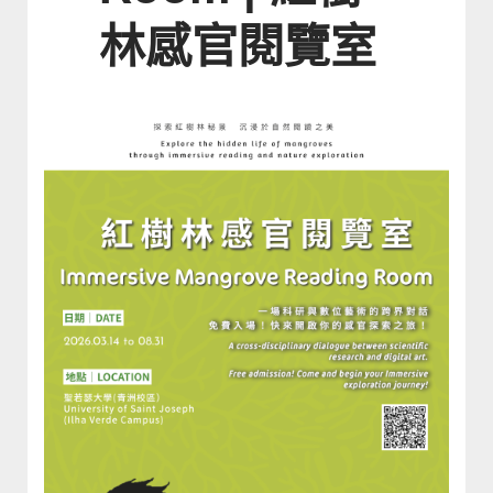
林感官閱覽室