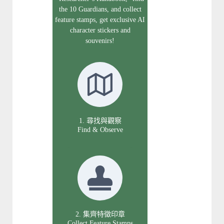
the 10 Guardians, and collect
feature stamps, get exclusive AI
character stickers and
souvenirs!
1. 尋找與觀察
Find & Observe
2. 集齊特徵印章
Collect Feature Stamps