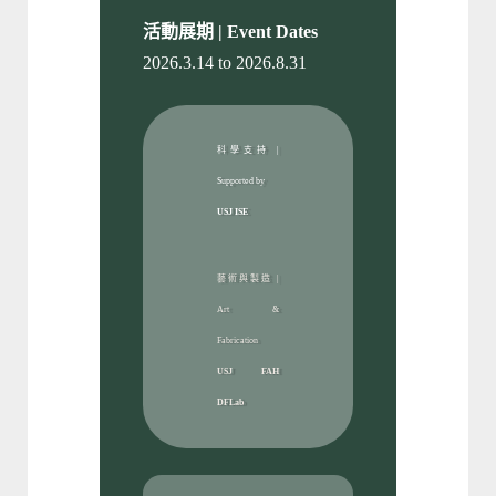
活動展期 | Event Dates
2026.3.14 to 2026.8.31
科學支持 |
Supported by
USJ ISE
藝術與製造 |
Art &
Fabrication
USJ FAH
DFLab