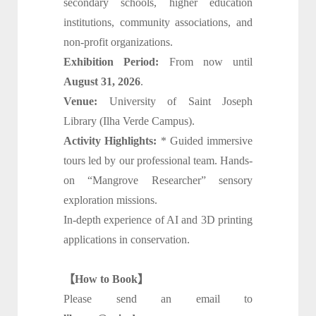
secondary schools, higher education
institutions, community associations, and
non-profit organizations.
Exhibition Period:
From now until
August 31, 2026
.
Venue:
University of Saint Joseph
Library (Ilha Verde Campus).
Activity Highlights:
* Guided immersive
tours led by our professional team. Hands-
on “Mangrove Researcher” sensory
exploration missions.
In-depth experience of AI and 3D printing
applications in conservation.
【How to Book】
Please send an email to