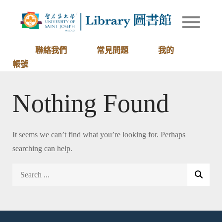
Skip
to
Library of
圖書館
content
University
of Saint
聯絡我們
常見問題
我的
Joseph
帳號
Macau
Nothing Found
It seems we can’t find what you’re looking for. Perhaps
searching can help.
Search
for: