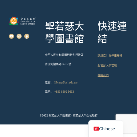
聖若瑟大
快速連
學圖書館
結
中華人民共和國澳門特別行政區
路線指引與停車安排
青洲河邊馬路14-17號
聖若瑟大學官網
聯絡我們
電郵：
library@usj.edu.mo
電話：
+853 8592 5633
©2022 聖若瑟大學圖書館 - 聖若瑟大學版權所有
English
Chinese