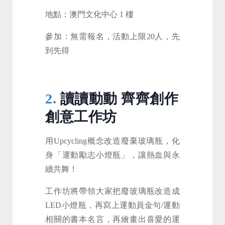
地點：澳門文化中心 1 樓
參加：無需報名，活動上限20人，先
到先得
2.
讀讀動動 齊齊創作
創意工作坊
用Upcycling概念改造廢棄玻璃瓶，化
身「運動勵志小燈瓶」，讓熱血與永
續共舞！
工作坊將帶領大家把廢玻璃瓶改造成
LED小燈瓶，再寫上運動員金句/運動
相關的書本名言，再繪畫出喜愛的運