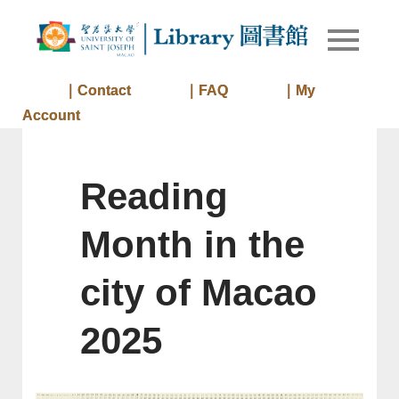
Skip
to
Library of
Library
content
University
of Saint
｜Contact
｜FAQ
｜My
Joseph
Account
Macau
Reading
Month in the
city of Macao
2025