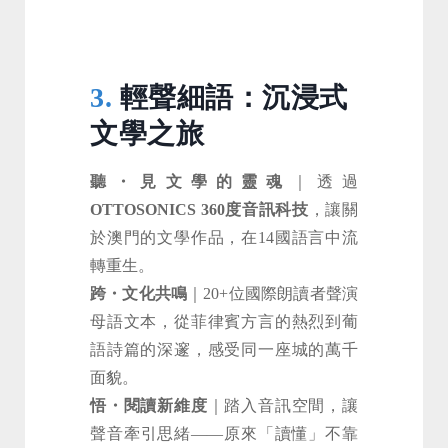
3.
輕聲細語：沉浸式
文學之旅
聽・見文學的靈魂
｜透過
OTTOSONICS 360度音訊科技
，讓關
於澳門的文學作品，在14國語言中流
轉重生。
跨・文化共鳴
｜20+位國際朗讀者聲演
母語文本，從菲律賓方言的熱烈到葡
語詩篇的深邃，感受同一座城的萬千
面貌。
悟・閱讀新維度
｜踏入音訊空間，讓
聲音牽引思緒——原來「讀懂」不靠