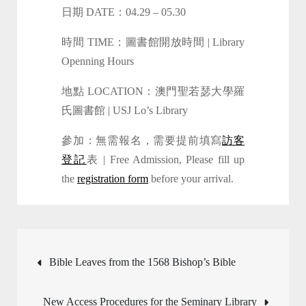
日期 DATE：04.29 – 05.30
時間 TIME：圖書館開放時間 | Library
Openning Hours
地點 LOCATION：澳門聖若瑟大學羅
氏圖書館 | USJ Lo’s Library
參加：無需報名，需要提前填寫
訪客
登記
表 | Free Admission, Please fill up
the
registration form
before your arrival.
Post
Bible Leaves from the 1568 Bishop’s Bible
navigation
New Access Procedures for the Seminary Library