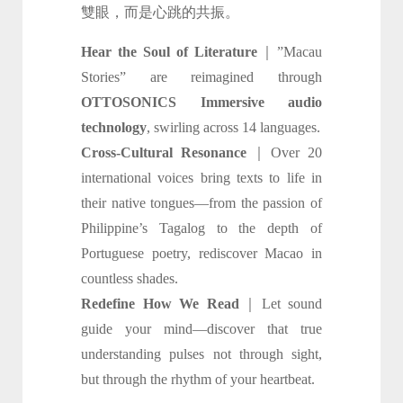
雙眼，而是心跳的共振。
Hear the Soul of Literature
｜”Macau
Stories” are reimagined through
OTTOSONICS Immersive audio
technology
, swirling across 14 languages.
Cross-Cultural Resonance
｜Over 20
international voices bring texts to life in
their native tongues—from the passion of
Philippine’s Tagalog to the depth of
Portuguese poetry, rediscover Macao in
countless shades.
Redefine How We Read
｜Let sound
guide your mind—discover that true
understanding pulses not through sight,
but through the rhythm of your heartbeat.