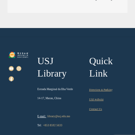
USJ
Quick
Library
Link
Estrada Marginal da Ilha Verde
Direction & Parking
14-17, Macau, China
USJ website
Contact Us
E-mail:
library@usj.edu.mo
Tel:
+853 8592 5633