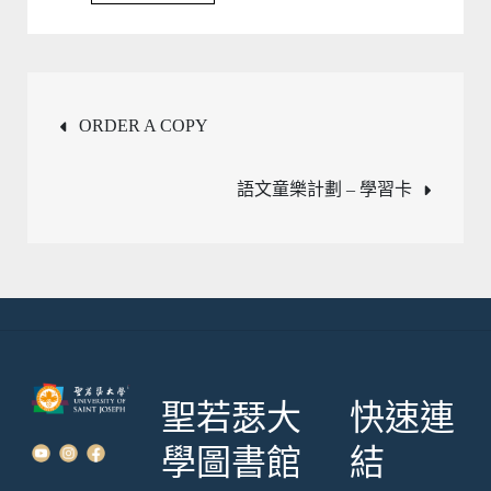
文
ORDER A COPY
章
語文童樂計劃 – 學習卡
導
覽
聖若瑟大
快速連
學圖書館
結