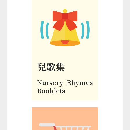
兒歌集
Nursery Rhymes
Booklets