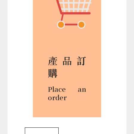
產品
訂
購
Place an
order
DLCRE Projects