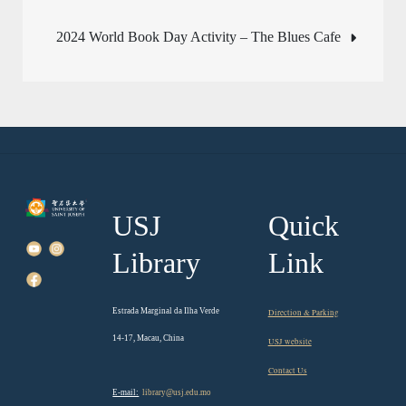
navigation
2024 World Book Day Activity – The Blues Cafe
USJ
Quick
Library
Link
Estrada Marginal da Ilha Verde
Direction & Parking
14-17, Macau, China
USJ website
Contact Us
E-mail:
library@usj.edu.mo