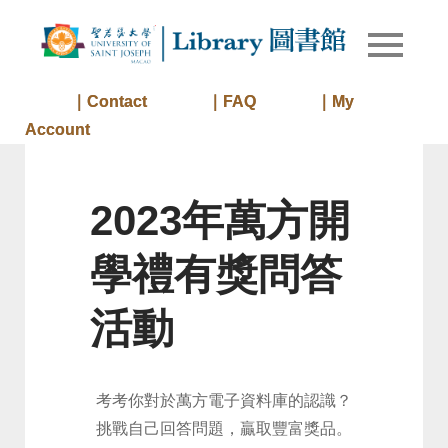
Skip
to
Library of
Library
content
University
of Saint
｜Contact
｜FAQ
｜My
Joseph
Account
Macau
2023年萬方開
學禮有獎問答
活動
考考你對於萬方電子資料庫的認識？
挑戰自己回答問題，贏取豐富獎品。